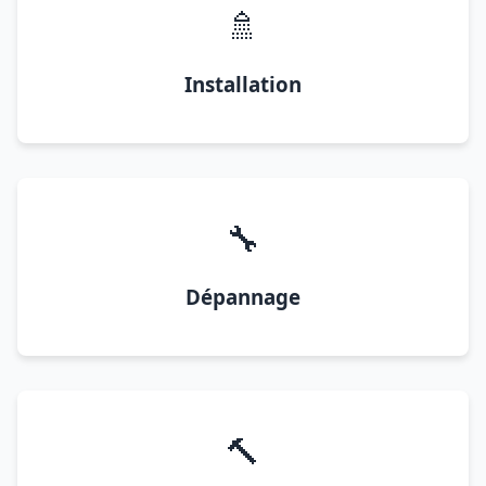
🚿
Installation
🔧
Dépannage
🔨