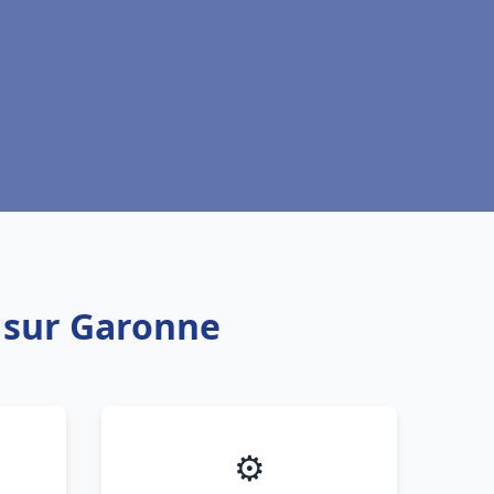
t sur Garonne
⚙️