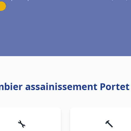
mbier assainissement Porte
🔧
🔨