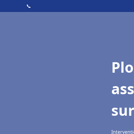
📞
Pl
as
su
Intervent