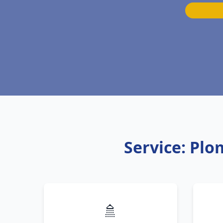
Service: Plo
🚿