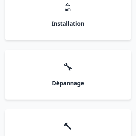
🚿
Installation
🔧
Dépannage
🔨