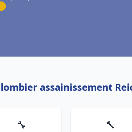
Plombier assainissement Re
🔧
🔨