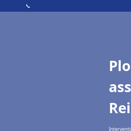
📞
Pl
as
Re
Interventi