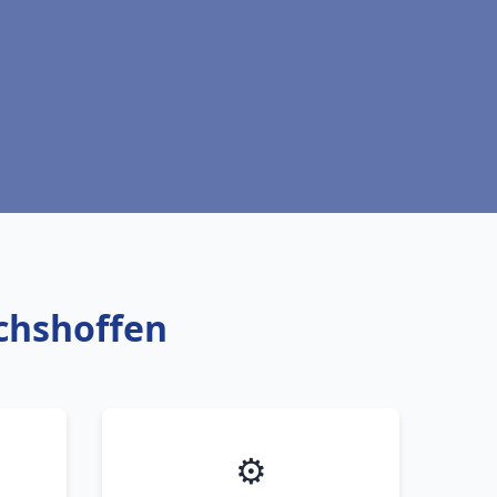
ichshoffen
⚙️