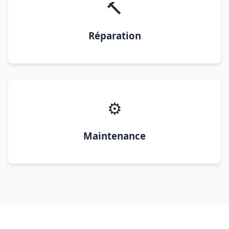
🔨
Réparation
⚙️
Maintenance