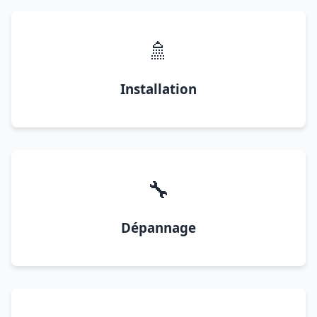
🚿
Installation
🔧
Dépannage