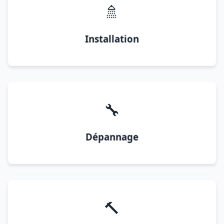
🚿
Installation
🔧
Dépannage
🔨