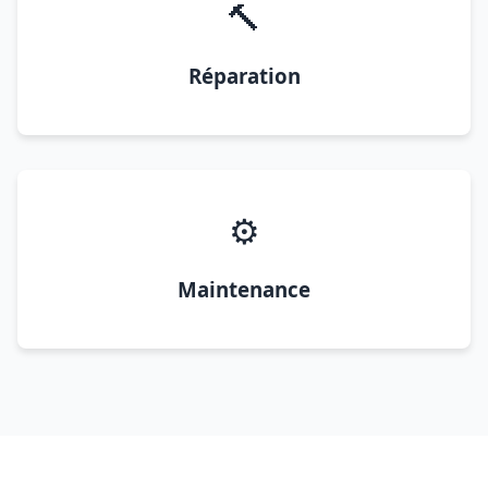
🔨
Réparation
⚙️
Maintenance