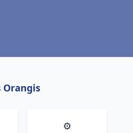
s Orangis
⚙️