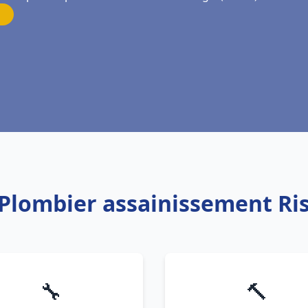
 Plombier assainissement Ri
🔧
🔨