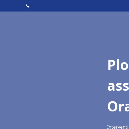
📞
Pl
ass
Or
Interventi