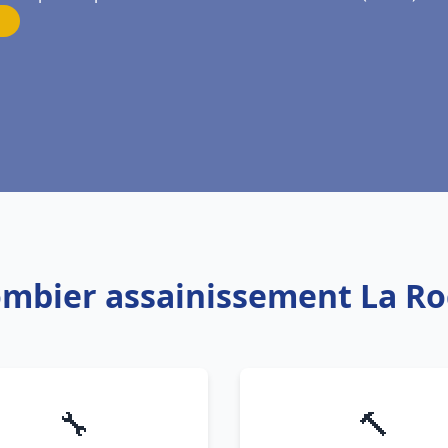
lombier assainissement La Ro
🔧
🔨