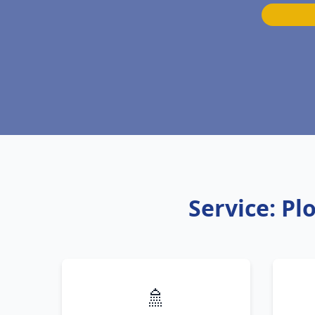
Service: P
🚿