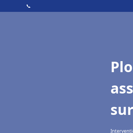
📞
Pl
as
su
Interventi