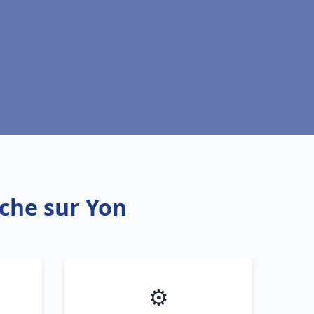
che sur Yon
⚙️