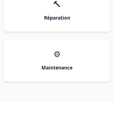
🔨
Réparation
⚙️
Maintenance