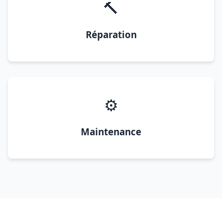
🔨
Réparation
⚙️
Maintenance