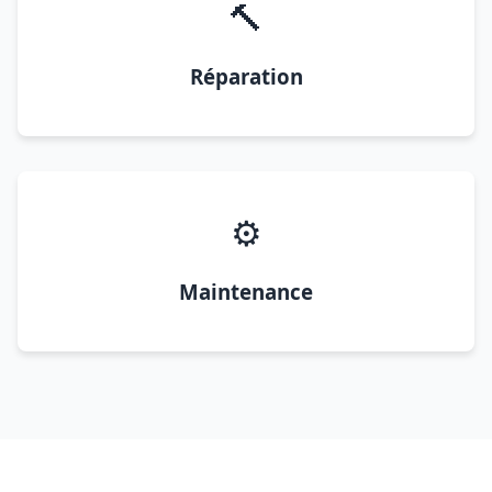
🔨
Réparation
⚙️
Maintenance