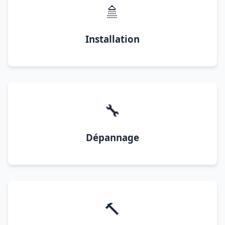
🚿
Installation
🔧
Dépannage
🔨