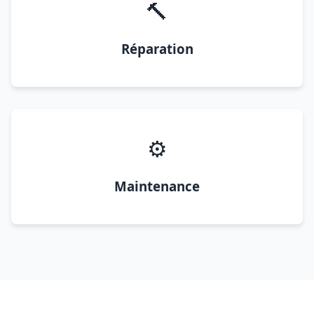
🔨
Réparation
⚙️
Maintenance