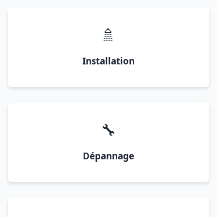
🚿
Installation
🔧
Dépannage