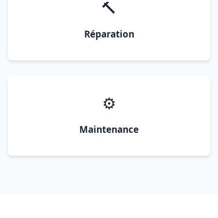
🔨
Réparation
⚙️
Maintenance