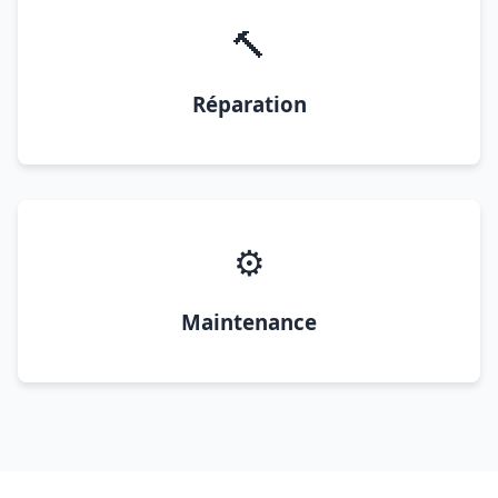
🔨
Réparation
⚙️
Maintenance