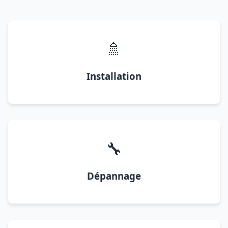
🚿
Installation
🔧
Dépannage