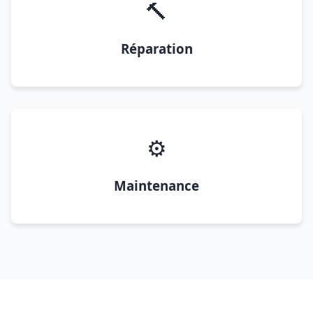
🔨
Réparation
⚙️
Maintenance