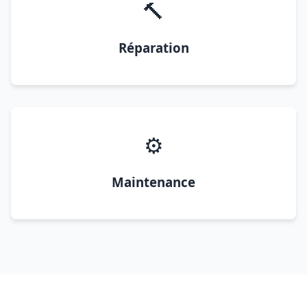
🔨
Réparation
⚙️
Maintenance