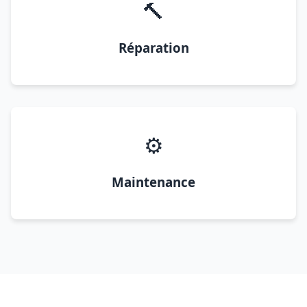
🔨
Réparation
⚙️
Maintenance