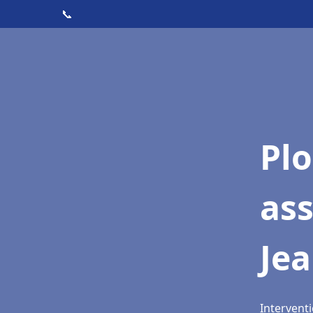
📞
Pl
as
Jea
Interventi