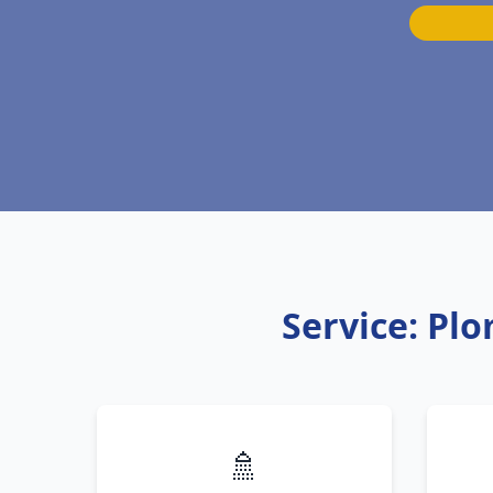
Service: Plo
🚿