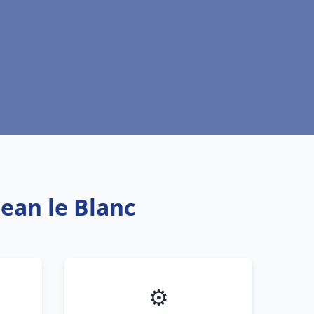
Jean le Blanc
⚙️