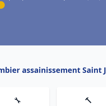
mbier assainissement Saint 
🔧
🔨