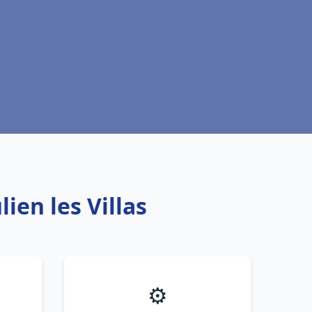
ien les Villas
⚙️