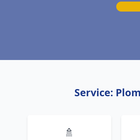
Service: Plom
🚿