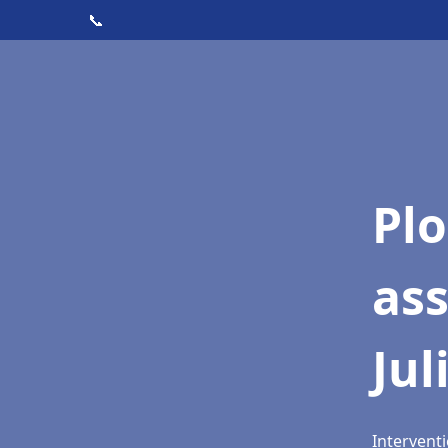
📞
Pl
as
Jul
Interventi