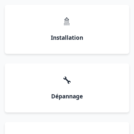
🚿
Installation
🔧
Dépannage