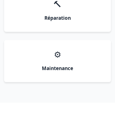
🔨
Réparation
⚙️
Maintenance