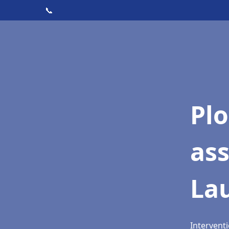
📞
Pl
as
La
Interventi