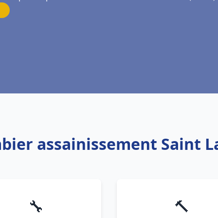
mbier assainissement Saint L
🔧
🔨