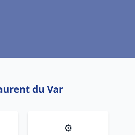
aurent du Var
⚙️