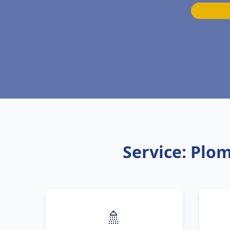
Service: Plo
🚿