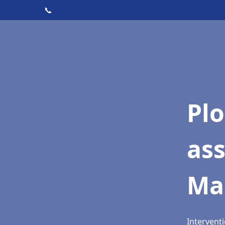
📞
Pl
as
Mar
Interventi