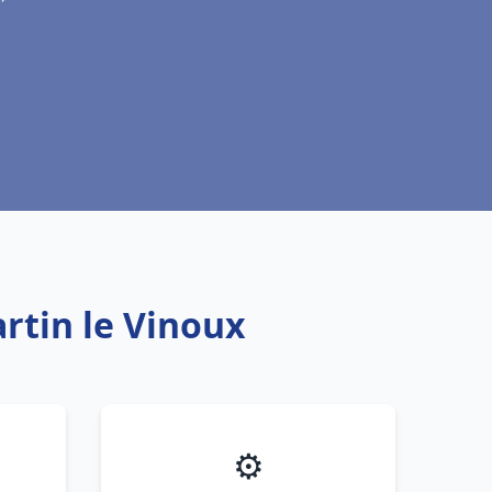
rtin le Vinoux
⚙️