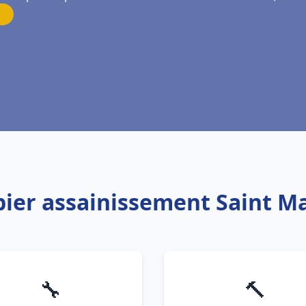
bier assainissement Saint Ma
🔧
🔨