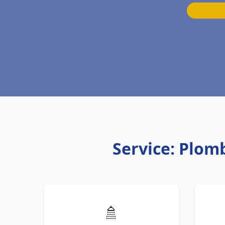
Service: Plom
🚿