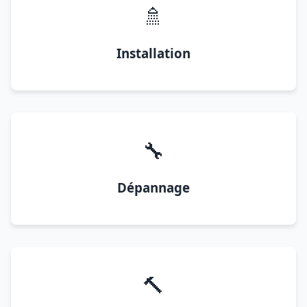
🚿
Installation
🔧
Dépannage
🔨