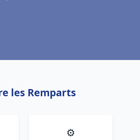
re les Remparts
⚙️