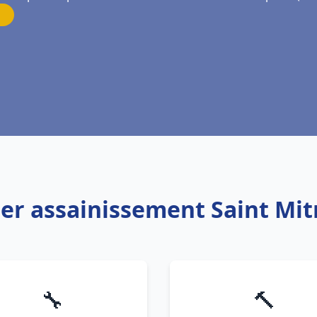
ier assainissement Saint Mit
🔧
🔨