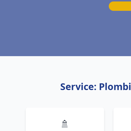
Service: Plomb
🚿