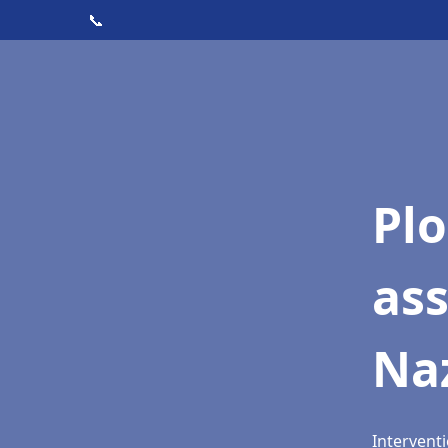
📞
Pl
as
Na
Interventi