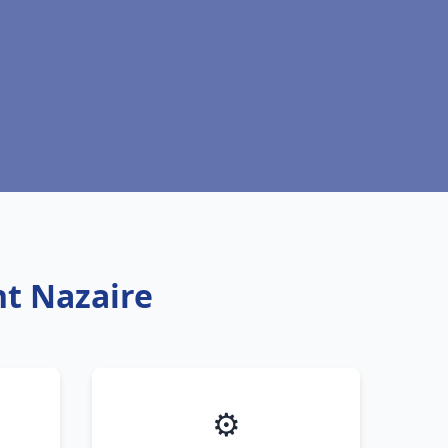
nt Nazaire
⚙️