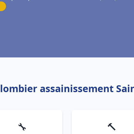
Plombier assainissement Sai
🔧
🔨