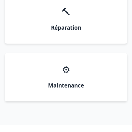
🔨
Réparation
⚙️
Maintenance