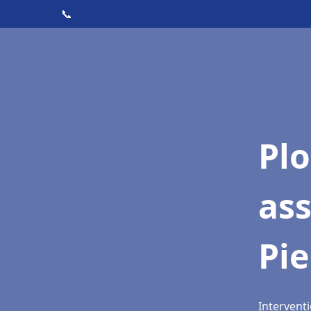
📞
Pl
as
Pie
Interventi