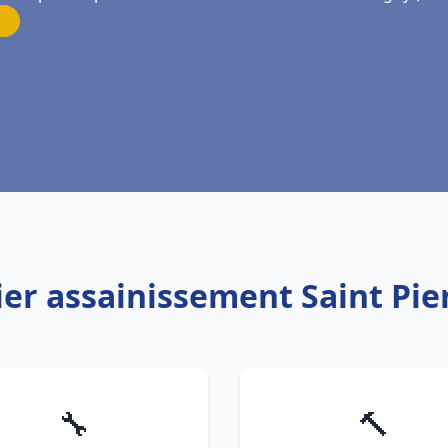
ier assainissement Saint Pie
🔧
🔨