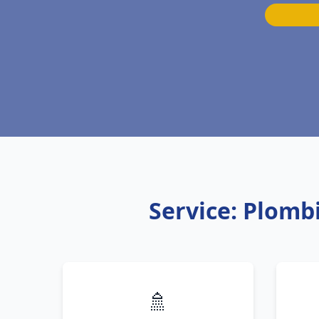
Service: Plomb
🚿