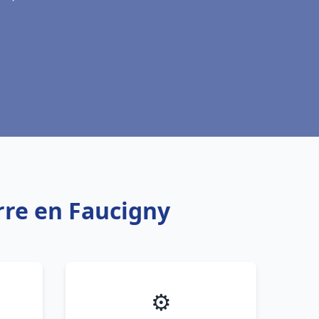
rre en Faucigny
⚙️