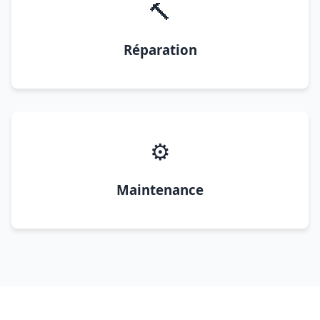
🔨
Réparation
⚙️
Maintenance