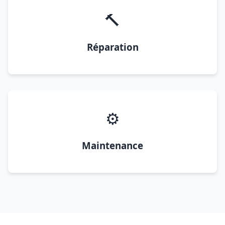
🔨
Réparation
⚙️
Maintenance