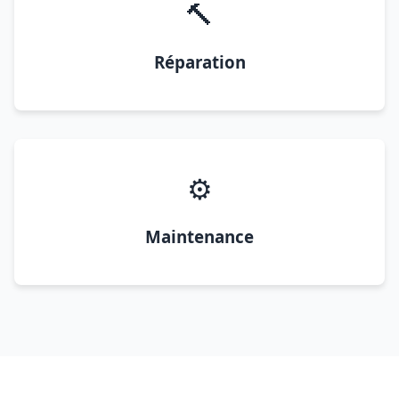
🔨
Réparation
⚙️
Maintenance