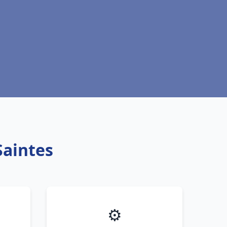
Saintes
⚙️