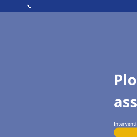
📞
Pl
as
Interventi