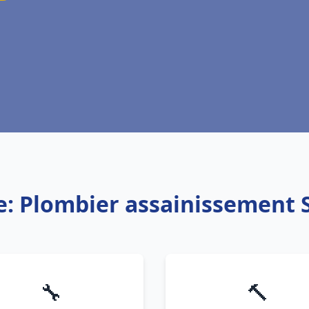
e: Plombier assainissement 
🔧
🔨