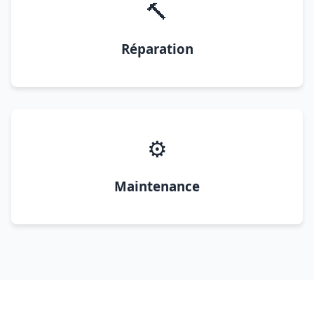
🔨
Réparation
⚙️
Maintenance