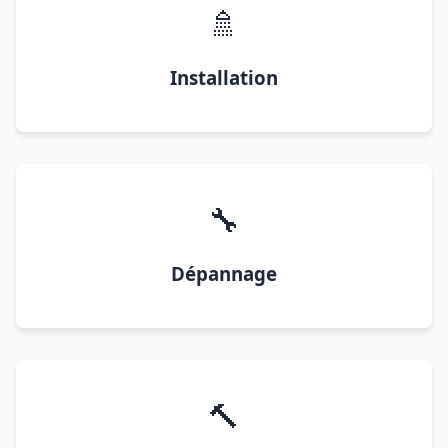
🚿
Installation
🔧
Dépannage
🔨