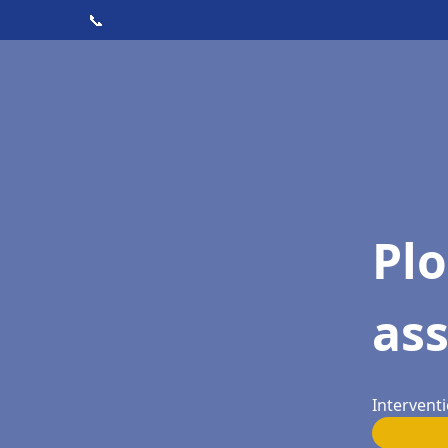
📞
Pl
as
Interventi