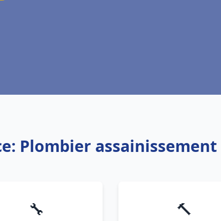
ce: Plombier assainissement
🔧
🔨