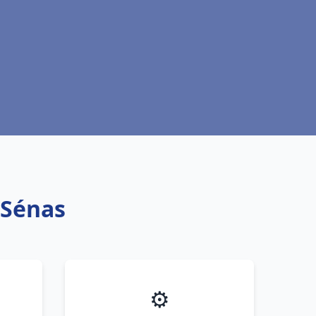
 Sénas
⚙️