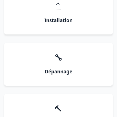
🚿
Installation
🔧
Dépannage
🔨