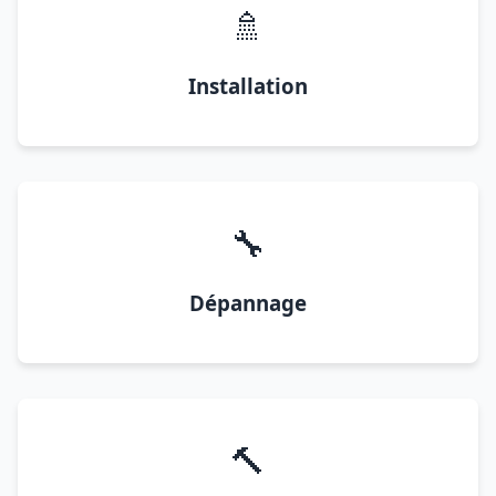
🚿
Installation
🔧
Dépannage
🔨