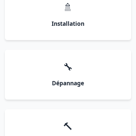
🚿
Installation
🔧
Dépannage
🔨