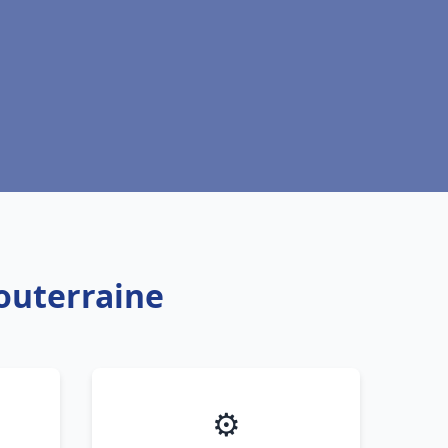
outerraine
⚙️