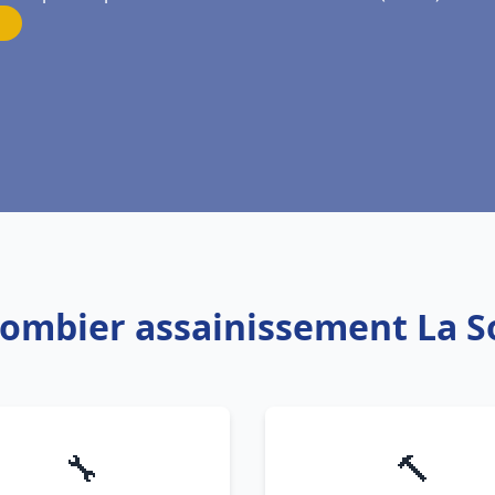
Plombier assainissement La S
🔧
🔨