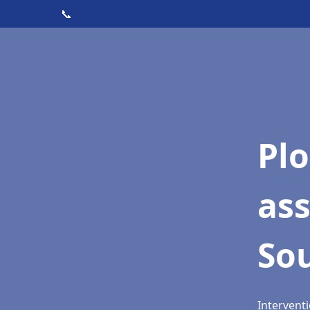
📞
Pl
as
So
Interventi