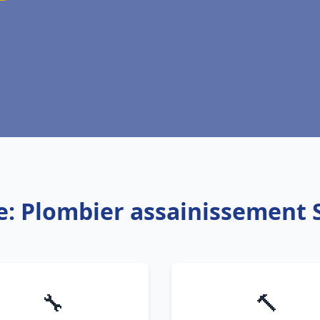
e: Plombier assainissement
🔧
🔨