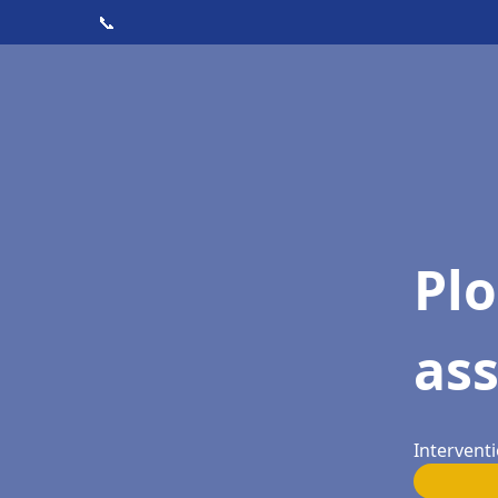
📞
Pl
as
Interventi