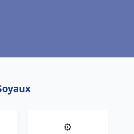
 Soyaux
⚙️