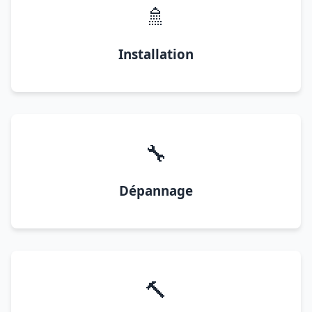
🚿
Installation
🔧
Dépannage
🔨