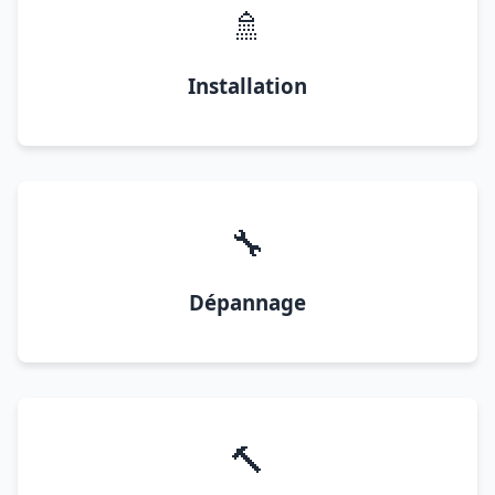
🚿
Installation
🔧
Dépannage
🔨