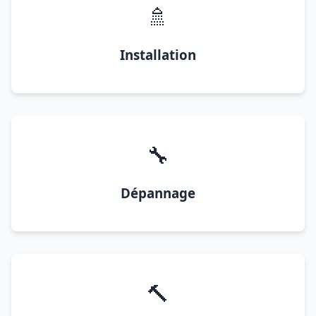
🚿
Installation
🔧
Dépannage
🔨