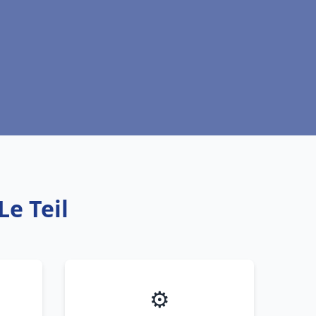
Le Teil
⚙️