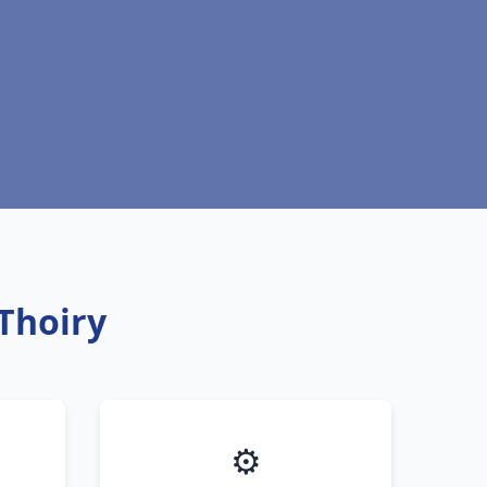
Thoiry
⚙️