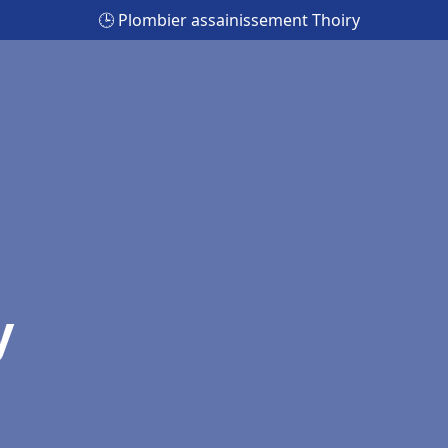
🕒 Plombier assainissement Thoiry
y