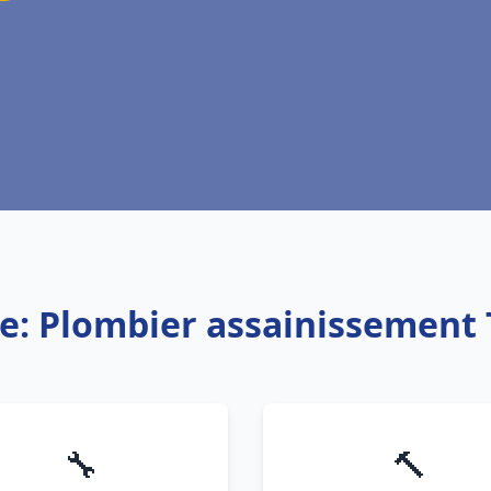
ce: Plombier assainissement 
🔧
🔨