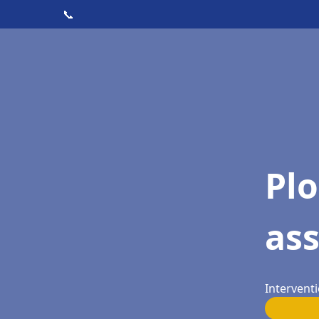
📞
Pl
as
Interventi