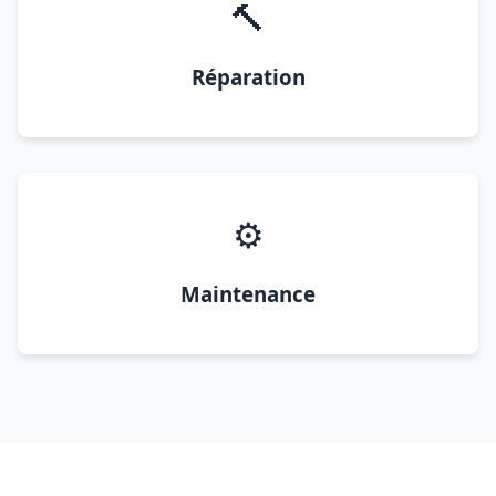
🔨
Réparation
⚙️
Maintenance