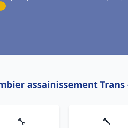
ombier assainissement Trans
🔧
🔨