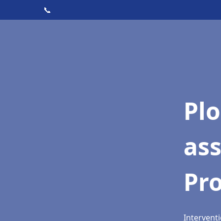
📞
Pl
as
Pr
Intervent