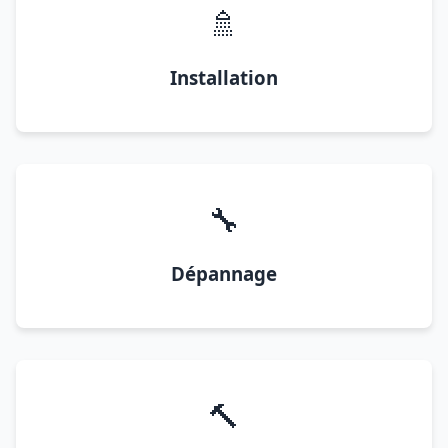
🚿
Installation
🔧
Dépannage
🔨