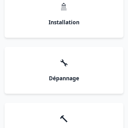
🚿
Installation
🔧
Dépannage
🔨